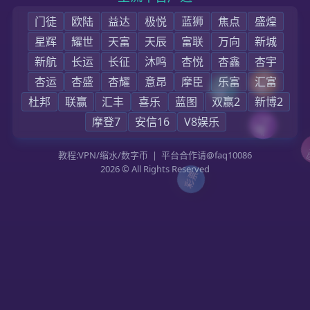
首页
公司大事记
新闻动态